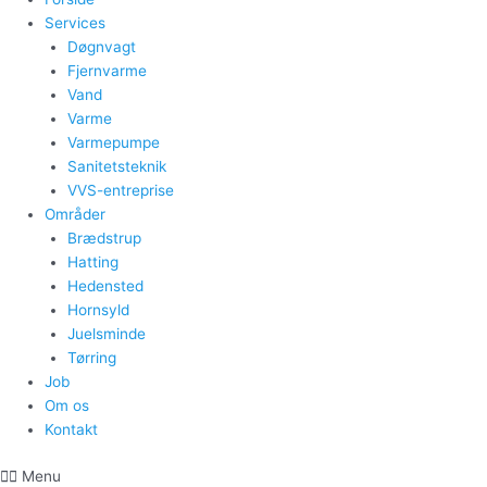
Services
Døgnvagt
Fjernvarme
Vand
Varme
Varmepumpe
Sanitetsteknik
VVS-entreprise
Områder
Brædstrup
Hatting
Hedensted
Hornsyld
Juelsminde
Tørring
Job
Om os
Kontakt
Menu