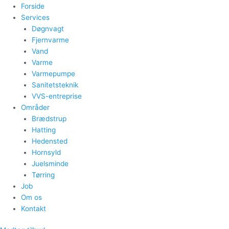
Forside
Services
Døgnvagt
Fjernvarme
Vand
Varme
Varmepumpe
Sanitetsteknik
VVS-entreprise
Områder
Brædstrup
Hatting
Hedensted
Hornsyld
Juelsminde
Tørring
Job
Om os
Kontakt