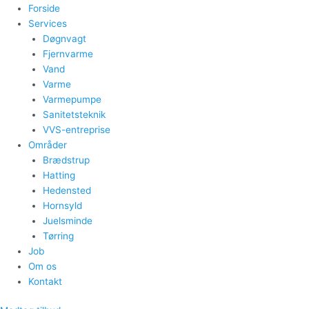
Forside
Services
Døgnvagt
Fjernvarme
Vand
Varme
Varmepumpe
Sanitetsteknik
VVS-entreprise
Områder
Brædstrup
Hatting
Hedensted
Hornsyld
Juelsminde
Tørring
Job
Om os
Kontakt