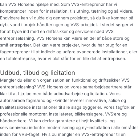
kan VVS Horsens hjælpe med. Som VVS-entreprenør har vi
kompetencer inden for installation, tilslutning, tætning og så videre.
Endvidere kan vi guide dig gennem projektet, så du ikke kommer på
dybt vand i projekthåndteringen og VVS-arbejdet. I stedet sørger vi
for at byde ind med en driftssikker og serviceminded VVS
entrepriseløsning. VVS Horsens kan være en del af både store og
små entrepriser. Det kan være projekter, hvor du har brug for en
fagentreprenør til at indlede og udføre avancerede installationer, eller
en totalentreprise, hvor vi blot står for en lille del af entreprisen.
Udbud, tilbud og licitation
Mangler du eller din organisation en funktionel og driftssikker VVS
entrepriseløsning? VVS Horsens og vores samarbejdspartnere står
klar til at hjælpe med både udbudsarbejde og licitation. Vores
autoriserede fagmænd og -kvinder leverer innovative, solide og
kvalitetssikrede installationer til alle slags byggerier. Vores fagfolk er
professionelle montører, installatører, blikkenslagere, VVS’ere og
håndværkere. Vi kan derfor garantere et højt kvalitets- og
serviceniveau indenfor modernisering og ny-installation i alle områder
inden for VVS-faget. Hvis du mangler en VVS-entreprenør til en