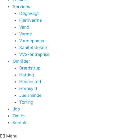
Services
Døgnvagt
Fjernvarme
Vand
Varme
Varmepumpe
Sanitetsteknik
VVS-entreprise
Områder
Brædstrup
Hatting
Hedensted
Hornsyld
Juelsminde
Tørring
Job
Om os
Kontakt
Menu